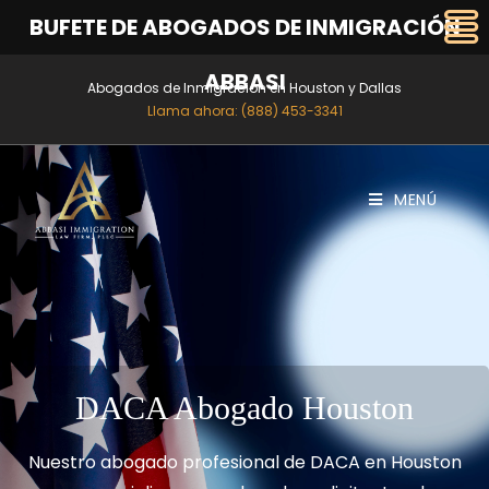
BUFETE DE ABOGADOS DE INMIGRACIÓN
ABBASI
Abogados de Inmigración en Houston y Dallas
Llama ahora: (888) 453-3341
MENÚ
DACA Abogado Houston
Nuestro abogado profesional de DACA en Houston