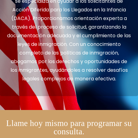
se especializa en ayudar a los solicitantes de
Acción Diferida para los Llegados en la Infancia
(DACA). Proporcionamos orientación experta a
través del proceso de solicitud, garantizando la
documentación adecuada y el cumplimiento de las
leyes de inmigración. Con un conocimiento
completo de las políticas de inmigración,
abogamos por los derechos y oportunidades de
los inmigrantes, ayudándoles a resolver desafíos
legales complejos de manera efectiva.
Llame hoy mismo para programar su
consulta.