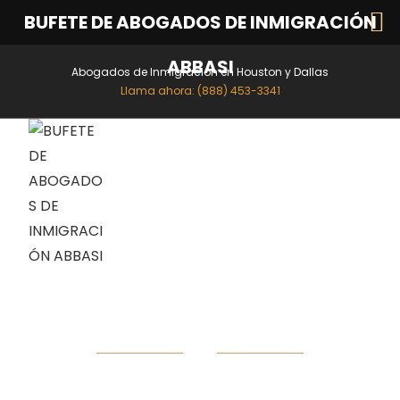
BUFETE DE ABOGADOS DE INMIGRACIÓN
ABBASI
Abogados de Inmigración en Houston y Dallas
Llama ahora: (888) 453-3341
MENÚ
Opiniones de clientes