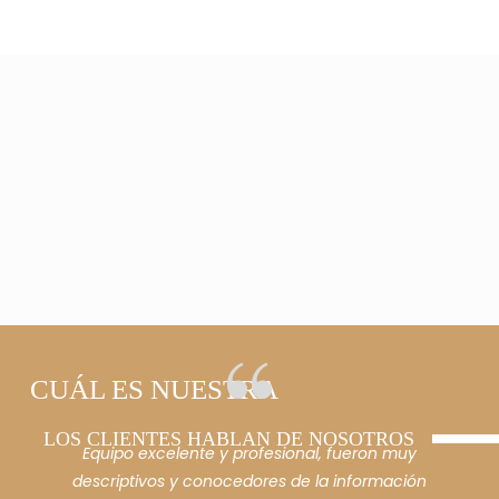
CUÁL ES NUESTRA
LOS CLIENTES HABLAN DE NOSOTROS
Equipo excelente y profesional, fueron muy
Un gran
descriptivos y conocedores de la información
Law Fir