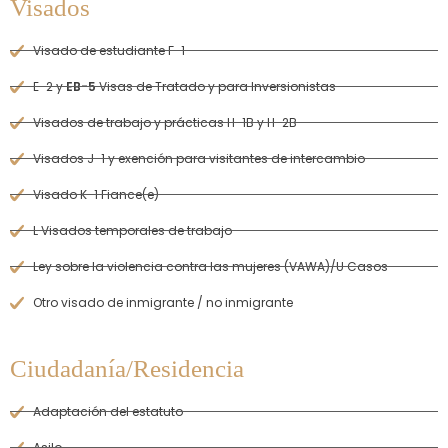
Visados
Visado de estudiante F-1
E-2 y
EB-5
Visas de Tratado y para Inversionistas
Visados de trabajo y prácticas H-1B y H-2B
Visados J-1 y exención para visitantes de intercambio
Visado K-1 Fiance(e)
L Visados temporales de trabajo
Ley sobre la violencia contra las mujeres (VAWA)/U Casos
Otro visado de inmigrante / no inmigrante
Ciudadanía/Residencia
Adaptación del estatuto
Asilo