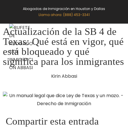
Abogados de Inmigración en Houston y Dallas
Llama ahora: (888) 453-3341
Actualización de la SB 4 de
MENÚ
Texas: Qué está en vigor, qué
está bloqueado y qué
significa para los inmigrantes
Kirin Abbasi
Compartir esta entrada