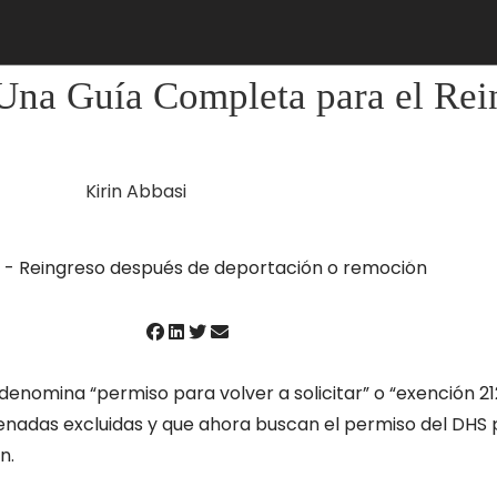
 Una Guía Completa para el Re
Kirin Abbasi
VICIOS
RESEÑAS
NOTICIAS Y ARTÍCULOS
CONTACTE
enomina “permiso para volver a solicitar” o “exención 212
adas excluidas y que ahora buscan el permiso del DHS par
n.