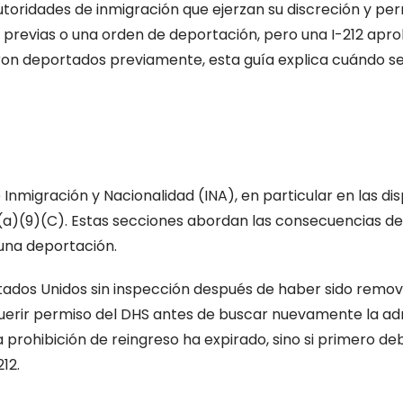
 autoridades de inmigración que ejerzan su discreción y per
as previas o una orden de deportación, pero una I-212 apr
ueron deportados previamente, esta guía explica cuándo se
 Inmigración y Nacionalidad (INA), en particular en las dis
2(a)(9)(C). Estas secciones abordan las consecuencias 
 una deportación.
 Estados Unidos sin inspección después de haber sido remo
requerir permiso del DHS antes de buscar nuevamente la a
na prohibición de reingreso ha expirado, sino si primero 
12.