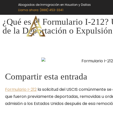
Abogados de Inmigración en Houston y Dallas
Llama ahora: (888) 453-3341
¿Qué es el Formulario I-212?
de la Deportación o Expulsión
QUIÉNES SOMOS
SER
Compartir esta entrada
Formulario I-212
la solicitud del USCIS comúnmente se d
que fueron previamente deportadas, removidas u orden
admisión a los Estados Unidos después de esa remoció