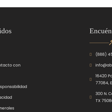
idos
Encuén
(888) 4
ntacto con
info@ab
16420 Pa
77084, 
sponsabilidad
300 N. C
vacidad
TX 7508
nerales