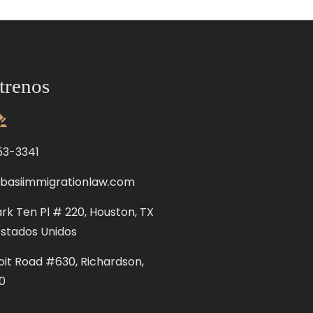
trenos
53-3341
basiimmigrationlaw.com
rk Ten Pl # 220, Houston, TX
Estados Unidos
oit Road #630, Richardson,
0